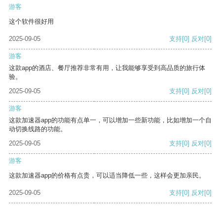
游客
这个软件很好用
2025-09-05
支持
[0]
反对
[0]
游客
这款app的酒店、餐厅推荐非常有用，让我能够享受到高品质的旅行体
验。
2025-09-05
支持
[0]
反对
[0]
游客
这款加速器app的功能有点单一，可以增加一些新功能，比如增加一个自
动切换线路的功能。
2025-09-05
支持
[0]
反对
[0]
游客
这款加速器app的价格有点贵，可以适当降低一些，这样会更加亲民。
2025-09-05
支持
[0]
反对
[0]