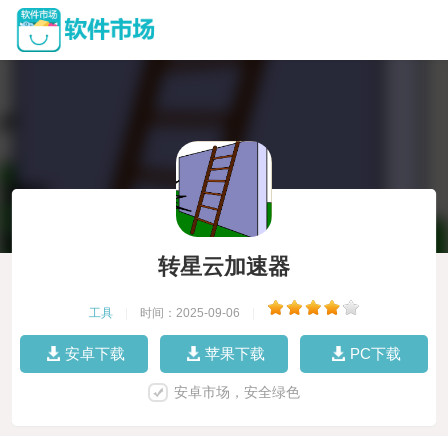
转星云加速器
工具
|
时间：2025-09-06
|
安卓下载
苹果下载
PC下载
安卓市场，安全绿色