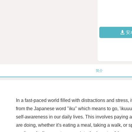
安
简介
In a fast-paced world filled with distractions and stress
from the Japanese word "iku" which means to go, 'ikuuu
self-awareness in our daily lives. This involves paying 
are doing, whether it's eating a meal, taking a walk, or 