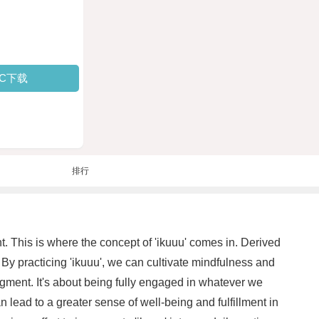
PC下载
排行
nt. This is where the concept of 'ikuuu' comes in. Derived
y practicing 'ikuuu', we can cultivate mindfulness and
dgment. It's about being fully engaged in whatever we
 lead to a greater sense of well-being and fulfillment in