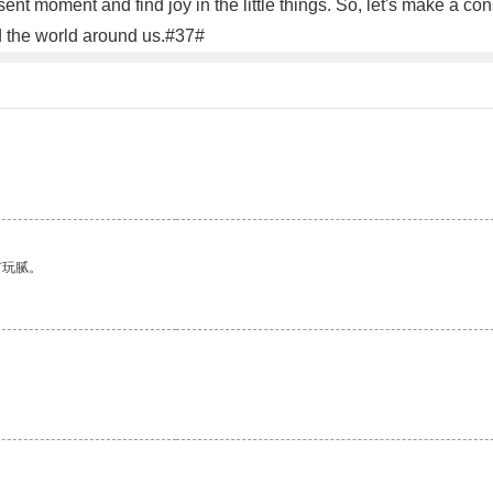
sent moment and find joy in the little things. So, let's make a cons
 the world around us.#37#
有玩腻。