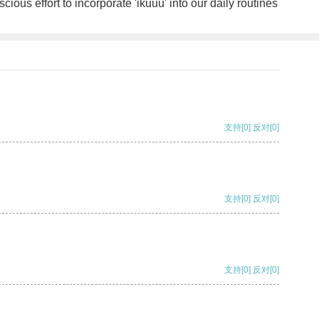
cious effort to incorporate 'ikuuu' into our daily routines
支持
[0]
反对
[0]
支持
[0]
反对
[0]
支持
[0]
反对
[0]