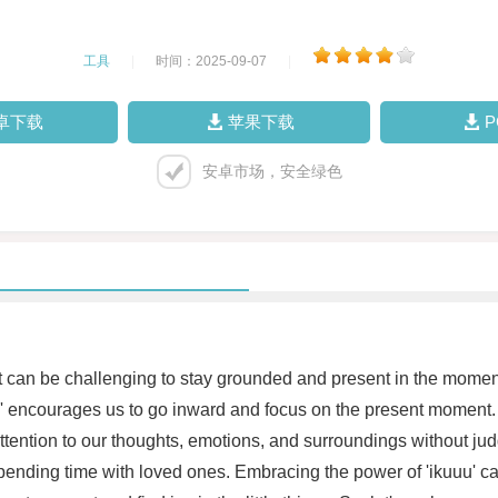
工具
|
时间：2025-09-07
|
卓下载
苹果下载
安卓市场，安全绿色
, it can be challenging to stay grounded and present in the mome
' encourages us to go inward and focus on the present moment. B
attention to our thoughts, emotions, and surroundings without ju
spending time with loved ones. Embracing the power of 'ikuuu' can