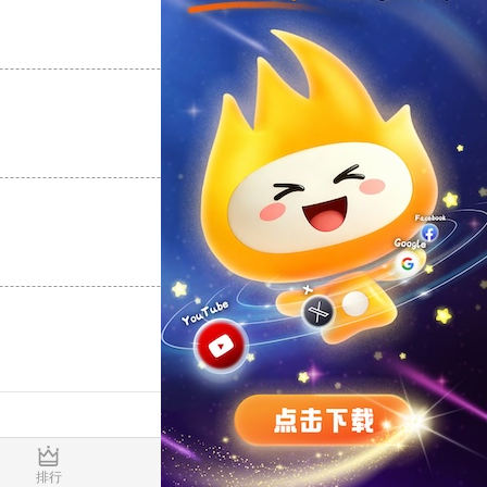
支持
[0]
反对
[0]
支持
[0]
反对
[0]
支持
[0]
反对
[0]
0.017540s
排行
推荐